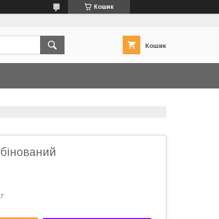
Кошик
Кошик
мбінований
7