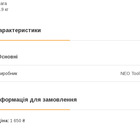
ага
.9 кг
арактеристики
Основні
иробник
NEO Tool
нформація для замовлення
іна:
1 650 ₴