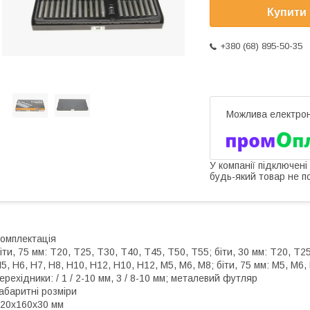
Купити
+380 (68) 895-50-35
У компанії підключені
будь-який товар не п
омплектація
іти, 75 мм: T20, T25, T30, T40, T45, T50, T55; біти, 30 мм: T20, T25
5, H6, H7, H8, H10, H12, H10, H12, M5, M6, M8; біти, 75 мм: M5, M6
ерехідники: / 1 / 2-10 мм, 3 / 8-10 мм; металевий футляр
абаритні розміри
20х160х30 мм