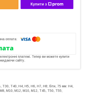
Купити з
 електронні платежі. Тепер ви можете купити
окидаючи сайту.
, T30, T40, H4, H5, H6, H7, H8; біти, 75 мм: H4,
, M8, M10, M12, M10, M12, T45, T50, T55;