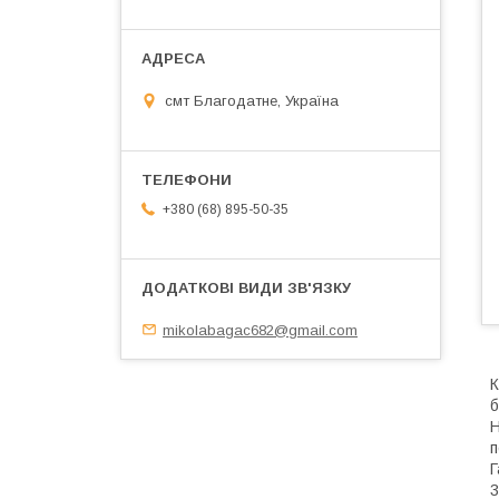
смт Благодатне, Україна
+380 (68) 895-50-35
mikolabagac682@gmail.com
К
б
H
п
Г
3