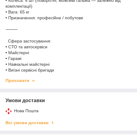
•
Колеса: 4 шт (поворотні, можливі гальма — залежно від
комплектації)
•
Вага: 65 кг
•
Призначення: професійне / побутове
⸻
Сфера застосування:
•
СТО та автосервіси
•
Майстерні
•
Гаражі
•
Навчальні майстерні
•
Виїзні сервісні бригади
Приховати
Умови доставки
Нова Пошта
Всі умови доставки