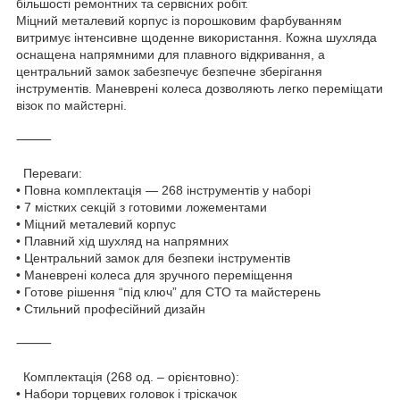
більшості ремонтних та сервісних робіт.
Міцний металевий корпус із порошковим фарбуванням
витримує інтенсивне щоденне використання. Кожна шухляда
оснащена напрямними для плавного відкривання, а
центральний замок забезпечує безпечне зберігання
інструментів. Маневрені колеса дозволяють легко переміщати
візок по майстерні.
⸻
Переваги:
•
Повна комплектація — 268 інструментів у наборі
•
7 містких секцій з готовими ложементами
•
Міцний металевий корпус
•
Плавний хід шухляд на напрямних
•
Центральний замок для безпеки інструментів
•
Маневрені колеса для зручного переміщення
•
Готове рішення “під ключ” для СТО та майстерень
•
Стильний професійний дизайн
⸻
Комплектація (268 од. – орієнтовно):
•
Набори торцевих головок і тріскачок