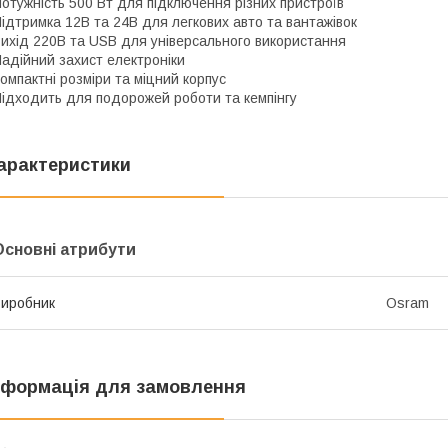
отужність 500 Вт для підключення різних пристроїв
ідтримка 12В та 24В для легкових авто та вантажівок
ихід 220В та USB для універсального використання
адійний захист електроніки
омпактні розміри та міцний корпус
ідходить для подорожей роботи та кемпінгу
арактеристики
Основні атрибути
иробник
Osram
нформація для замовлення