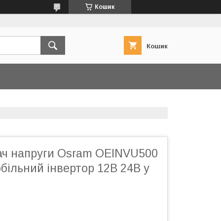
Кошик
Кошик
ч напруги Osram OEINVU500
більний інвертор 12В 24В у