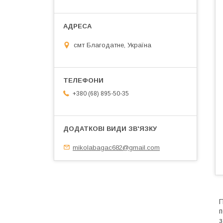
смт Благодатне, Україна
+380 (68) 895-50-35
mikolabagac682@gmail.com
П
п
з