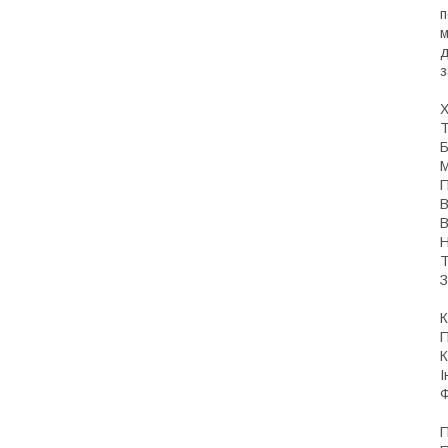
п
м
д
з
Х
Т
П
В
В
Н
Т
З
К
П
К
І
Ф
П