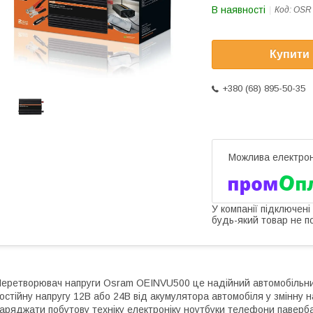
В наявності
Код:
OSR
Купити
+380 (68) 895-50-35
У компанії підключені
будь-який товар не п
еретворювач напруги Osram OEINVU500 це надійний автомобільний
остійну напругу 12В або 24В від акумулятора автомобіля у змінну 
аряджати побутову техніку електроніку ноутбуки телефони павербан