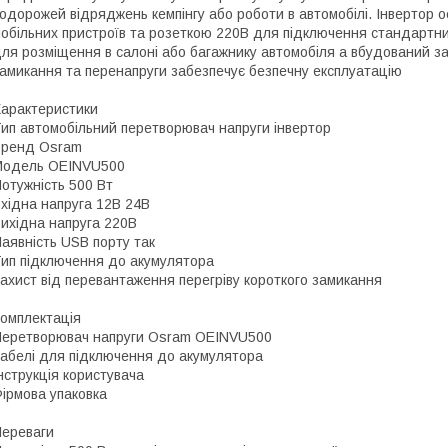
одорожей відряджень кемпінгу або роботи в автомобілі. Інвертор
обільних пристроїв та розеткою 220В для підключення стандартни
ля розміщення в салоні або багажнику автомобіля а вбудований за
амикання та перенапруги забезпечує безпечну експлуатацію
арактеристики
ип автомобільний перетворювач напруги інвертор
Бренд Osram
Модель OEINVU500
отужність 500 Вт
хідна напруга 12В 24В
ихідна напруга 220В
аявність USB порту так
ип підключення до акумулятора
ахист від перевантаження перегріву короткого замикання
омплектація
еретворювач напруги Osram OEINVU500
абелі для підключення до акумулятора
нструкція користувача
ірмова упаковка
ереваги