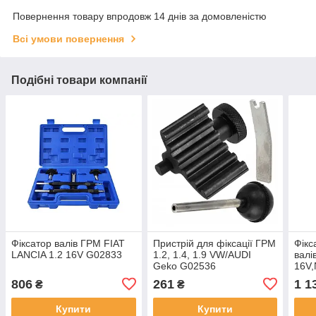
Повернення товару впродовж 14 днів за домовленістю
Всі умови повернення
Подібні товари компанії
Фіксатор валів ГРМ FIAT
Пристрій для фіксації ГРМ
Фікс
LANCIA 1.2 16V G02833
1.2, 1.4, 1.9 VW/AUDI
валі
Geko G02536
16V,
G02
806
261
1 1
₴
₴
Купити
Купити