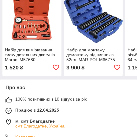
Набір для вимірювання
Набір для монтажу
Набі
тиску дизельних двигунів
демонтажу підшипників
різь
Marpol M57680
52ел. MAR-POL M66775
64 е
1 520
3 900
1 1
₴
₴
Про нас
100% позитивних з 10 відгуків за рік
Працює з 12.04.2025
м. смт Благодатне
смт Благодатне, Україна
Контакти