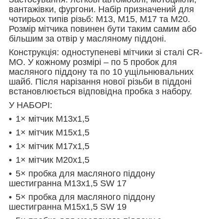
вантажівки, фургони. Набір призначений для
чотирьох типів різьб: M13, M15, M17 та M20.
Розмір мітчика повинен бути таким самим або
більшим за отвір у масляному піддоні.
Конструкція:
одноступеневі мітчики зі сталі CR-
MO. У кожному розмірі – по 5 пробок для
масляного піддону та по 10 ущільнювальних
шайб. Після нарізання нової різьби в піддоні
встановлюється відповідна пробка з набору.
У НАБОРІ:
1× мітчик M13x1,5
1× мітчик M15x1,5
1× мітчик M17x1,5
1× мітчик M20x1,5
5× пробка для масляного піддону
шестигранна M13x1,5 SW 17
5× пробка для масляного піддону
шестигранна M15x1,5 SW 19