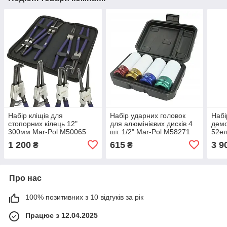
Набір кліщів для
Набір ударних головок
Набі
стопорних кілець 12"
для алюмінієвих дисків 4
демо
300мм Mar-Pol M50065
шт. 1/2" Mar-Pol M58271
52е
1 200
615
3 9
₴
₴
Про нас
100% позитивних з 10 відгуків за рік
Працює з 12.04.2025