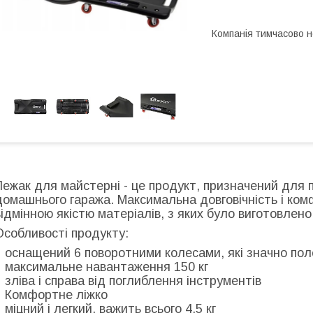
Компанія тимчасово 
Лежак для майстерні
- це продукт, призначений для
домашнього гаража. Максимальна довговічність і ко
відмінною якістю матеріалів, з яких було виготовлено
Особливості продукту:
оснащений 6 поворотними колесами, які значно по
максимальне навантаження 150 кг
зліва і справа від поглиблення інструментів
Комфортне ліжко
міцний і легкий, важить всього 4,5 кг