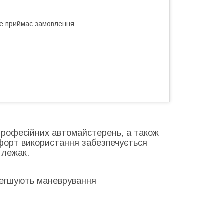
не приймає замовлення
 професійних автомайстерень, а також
мфорт використання забезпечується
 лежак.
легшують маневрування