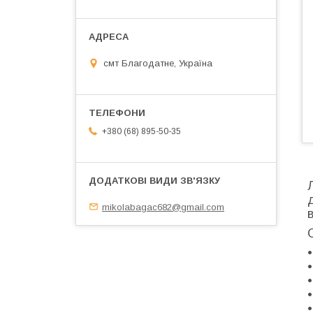
смт Благодатне, Україна
+380 (68) 895-50-35
mikolabagac682@gmail.com