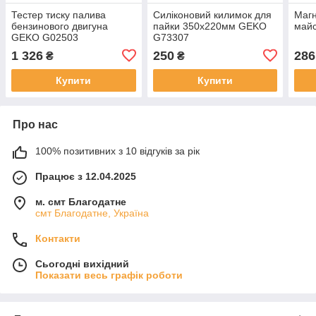
Тестер тиску палива
Силіконовий килимок для
Магн
бензинового двигуна
пайки 350x220мм GEKO
майс
GEKO G02503
G73307
1 326
250
286
₴
₴
Купити
Купити
Про нас
100% позитивних з 10 відгуків за рік
Працює з 12.04.2025
м. смт Благодатне
смт Благодатне, Україна
Контакти
Сьогодні вихідний
Показати весь графік роботи